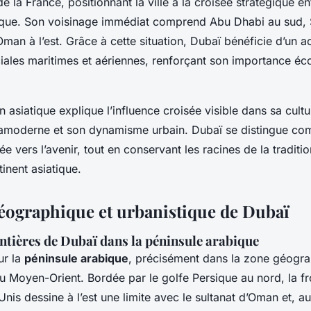
 la France, positionnant la ville à la croisée stratégique ent
frique. Son voisinage immédiat comprend Abu Dhabi au sud, 
’Oman à l’est. Grâce à cette situation, Dubaï bénéficie d’un a
ales maritimes et aériennes, renforçant son importance é
on asiatique explique l’influence croisée visible dans sa cult
tramoderne et son dynamisme urbain. Dubaï se distingue c
e vers l’avenir, tout en conservant les racines de la traditio
tinent asiatique.
éographique et urbanistique de Dubaï
ntières de Dubaï dans la péninsule arabique
ur la
péninsule arabique
, précisément dans la zone géogr
u Moyen-Orient. Bordée par le golfe Persique au nord, la fr
nis dessine à l’est une limite avec le sultanat d’Oman et, a