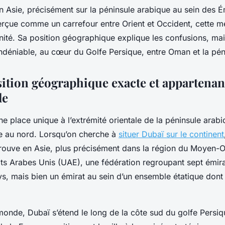
n Asie, précisément sur la péninsule arabique au sein des É
erçue comme un carrefour entre Orient et Occident, cette mé
ité. Sa position géographique explique les confusions, mais
indéniable, au cœur du Golfe Persique, entre Oman et la pén
sition géographique exacte et appartena
le
e place unique à l’extrémité orientale de la péninsule arab
ue au nord. Lorsqu’on cherche à
situer Dubaï sur le continent
trouve en Asie, plus précisément dans la région du Moyen-Orie
ats Arabes Unis (UAE), une fédération regroupant sept émira
, mais bien un émirat au sein d’un ensemble étatique dont l
monde, Dubaï s’étend le long de la côte sud du golfe Persiq