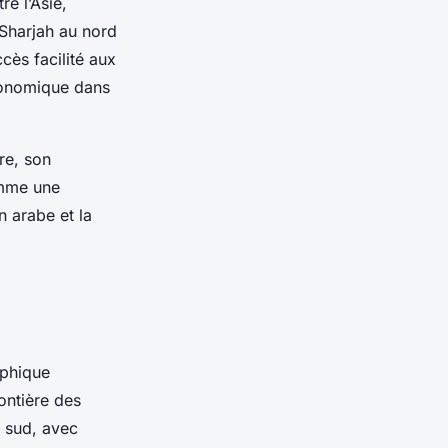
re l’Asie,
Sharjah au nord
ccès facilité aux
conomique dans
ure, son
omme une
n arabe et la
aphique
ontière des
u sud, avec