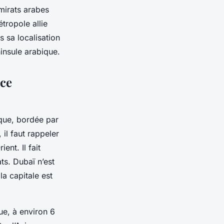
mirats arabes
tropole allie
 sa localisation
insule arabique.
nce
ique, bordée par
, il faut rappeler
nt. Il fait
ts. Dubaï n’est
a capitale est
ue, à environ 6