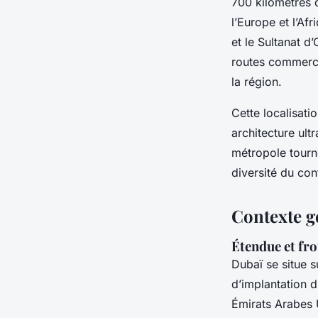
700 kilomètres de
l’Europe et l’A
et le Sultanat d
routes commerci
la région.
Cette localisati
architecture ul
métropole tourné
diversité du con
Contexte g
Étendue et fro
Dubaï se situe s
d’implantation d
Émirats Arabes U