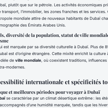
baï, plutôt que sur le pétrole. Les activités économiques pr
e transport, l’immobilier, les zones franches et les services.
ropole mondiale attire de nouveaux habitants de Dubaï ch
émographie des Émirats Arabes Unis.
ls, diversité de la population, statut de ville mondial
isme
i est marquée par sa diversité culturelle à Dubaï. Plus de 
baï est d’origine étrangère. Cette mixité enrichit la culture 
modèle de
ville mondiale
, où coexistent traditions, influences
tra-modernes.
essibilité internationale et spécificités t
ique et meilleures périodes pour voyager à Dubaï
baï
se caractérise par un climat désertique extrême : les ét
accompagnés d’une humidité marquée, tandis que les hiver