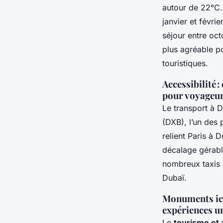
autour de 22°C. 
janvier et févri
séjour entre oct
plus agréable po
touristiques.
Accessibilité :
pour voyageu
Le transport à D
(DXB), l’un des
relient Paris à
décalage gérabl
nombreux taxis a
Dubaï.
Monuments icon
expériences un
Le
tourisme et 