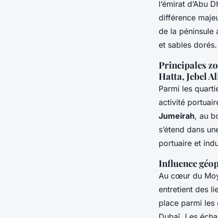
l’émirat d’Abu D
différence majeu
de la péninsule 
et sables dorés.
Principales z
Hatta, Jebel Al
Parmi les quarti
activité portuai
Jumeirah
, au b
s’étend dans un
portuaire et indu
Influence géop
Au cœur du Moyen
entretient des l
place parmi les 
Dubaï. Les écha