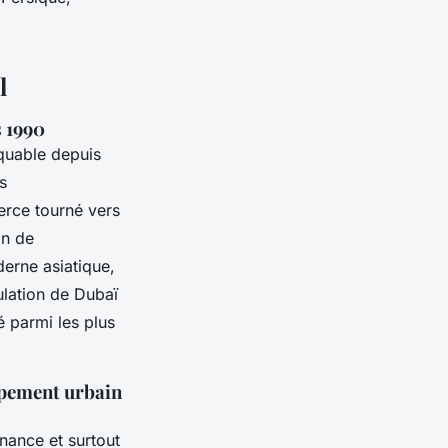
l
s 1990
quable depuis
s
erce tourné vers
on de
derne asiatique,
ulation de Dubaï
é parmi les plus
ppement urbain
nance et surtout