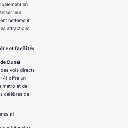
cipalement en
aniser leur
ient nettement
des attractions
re et facilités
t de Dubaï
des vols directs
+4) offre un
e métro et de
rs célèbres de
res et
baï futuriste :