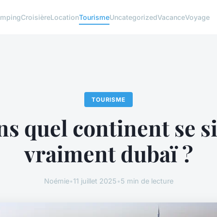
mping
Croisière
Location
Tourisme
Uncategorized
Vacance
Voyage
TOURISME
s quel continent se s
vraiment dubaï ?
Noémie
•
11 juillet 2025
•
5 min de lecture