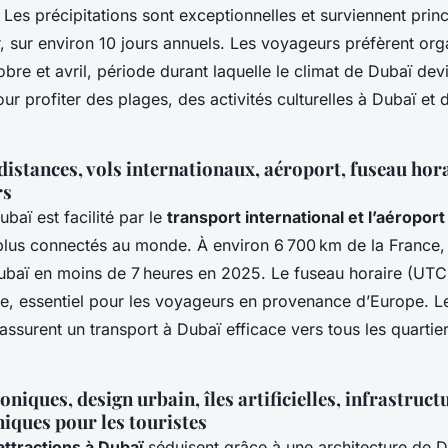
Les précipitations sont exceptionnelles et surviennent prin
er, sur environ 10 jours annuels. Les voyageurs préfèrent org
obre et avril, période durant laquelle le climat de Dubaï dev
ur profiter des plages, des activités culturelles à Dubaï et 
 distances, vols internationaux, aéroport, fuseau horai
rs
ubaï est facilité par le
transport international et l’aéropor
 plus connectés au monde. À environ 6 700 km de la France, 
 Dubaï en moins de 7 heures en 2025. Le fuseau horaire (UTC
e, essentiel pour les voyageurs en provenance d’Europe. L
ssurent un transport à Dubaï efficace vers tous les quartie
iques, design urbain, îles artificielles, infrastructu
iques pour les touristes
attractions à Dubaï
séduisent grâce à une architecture de Du