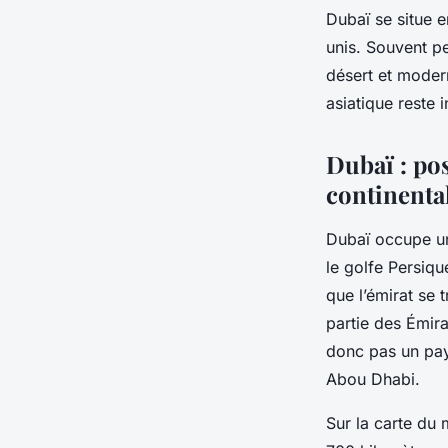
Dubaï se situe e
unis. Souvent p
désert et modern
asiatique reste 
Dubaï : po
continenta
Dubaï occupe un
le golfe Persiq
que l’émirat se 
partie des Émir
donc pas un pays
Abou Dhabi.
Sur la carte du 