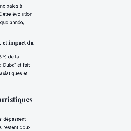
incipales à
 Cette évolution
aque année,
e et impact du
85% de la
à Dubaï et fait
 asiatiques et
ouristiques
és dépassent
s restent doux