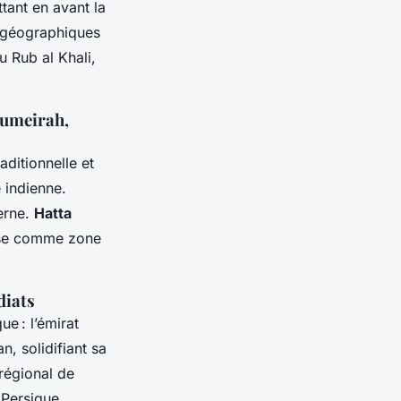
tant en avant la
s géographiques
u Rub al Khali,
Jumeirah,
aditionnelle et
 indienne.
erne.
Hatta
se comme zone
diats
e : l’émirat
n, solidifiant sa
 régional de
 Persique,