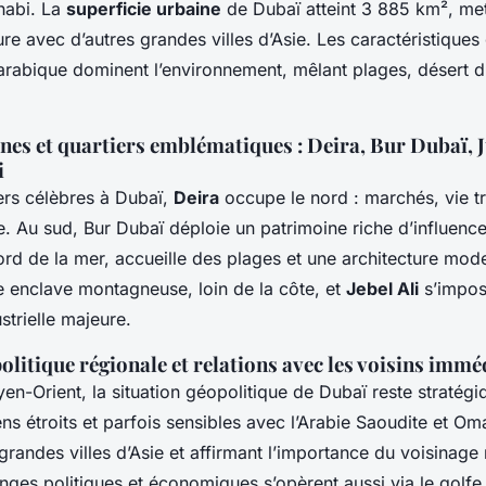
habi. La
superficie urbaine
de Dubaï atteint 3 885 km², met
re avec d’autres grandes villes d’Asie. Les caractéristique
arabique dominent l’environnement, mêlant plages, désert d
ones et quartiers emblématiques : Deira, Bur Dubaï, 
i
ers célèbres à Dubaï,
Deira
occupe le nord : marchés, vie tr
re. Au sud, Bur Dubaï déploie un patrimoine riche d’influence
ord de la mer, accueille des plages et une architecture mod
e enclave montagneuse, loin de la côte, et
Jebel Ali
s’impo
strielle majeure.
olitique régionale et relations avec les voisins immé
-Orient, la situation géopolitique de Dubaï reste stratégiqu
iens étroits et parfois sensibles avec l’Arabie Saoudite et Oma
grandes villes d’Asie et affirmant l’importance du voisinage
nges politiques et économiques s’opèrent aussi via le golfe