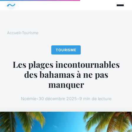
Accueil
›
Tourisme
TOURISME
Les plages incontournables
des bahamas à ne pas
manquer
Noémie
•
30 décembre 2025
•
9 min de lecture